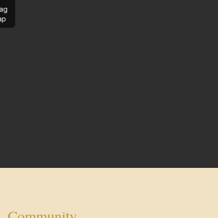
ag
ap
Community