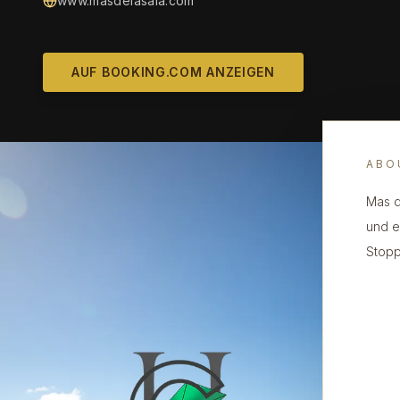
www.masdelasala.com
AUF BOOKING.COM ANZEIGEN
ABO
Mas d
und e
Stopp