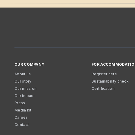
OUR COMPANY
FOR ACCOMMODATIO
About us
Register here
Our story
Sustainability check
Our mission
Certification
Our impact
Press
Media kit
Career
Contact