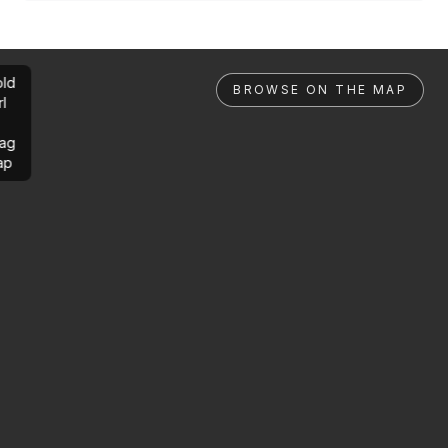
ld
BROWSE ON THE MAP
rl
ag
ap