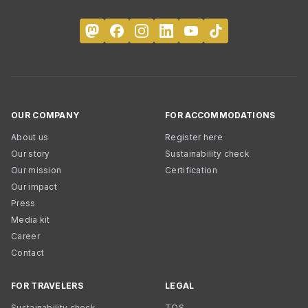
OUR COMPANY
FOR ACCOMMODATIONS
About us
Register here
Our story
Sustainability check
Our mission
Certification
Our impact
Press
Media kit
Career
Contact
FOR TRAVELERS
LEGAL
Sustainability check
TOS