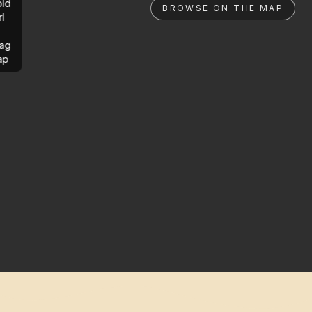
ld
BROWSE ON THE MAP
rl
ag
ap