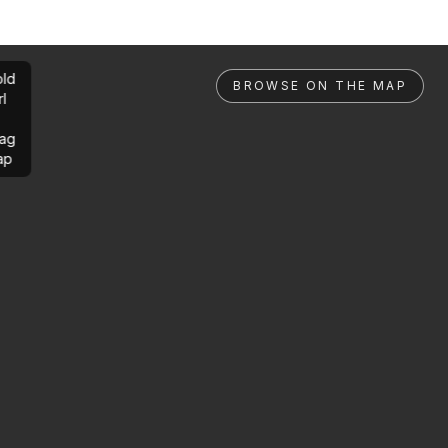
ld
BROWSE ON THE MAP
rl
ag
ap