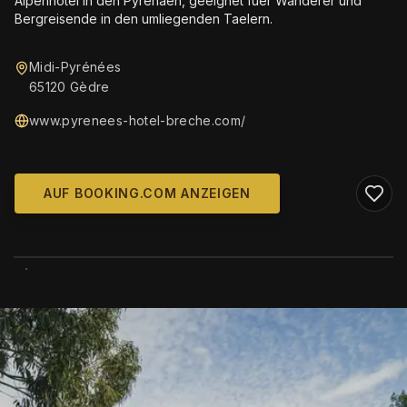
Alpenhotel in den Pyrenaen, geeignet fuer Wanderer und
Bergreisende in den umliegenden Taelern.
Midi-Pyrénées
65120 Gèdre
www.pyrenees-hotel-breche.com/
AUF BOOKING.COM ANZEIGEN