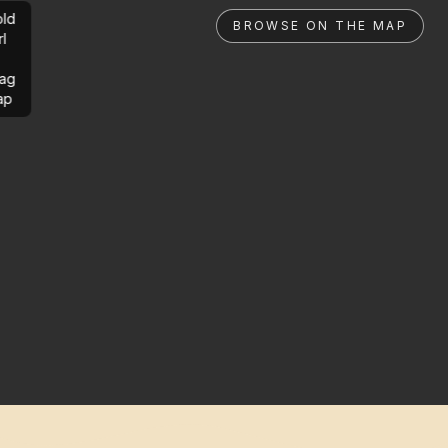
ld
BROWSE ON THE MAP
rl
ag
ap