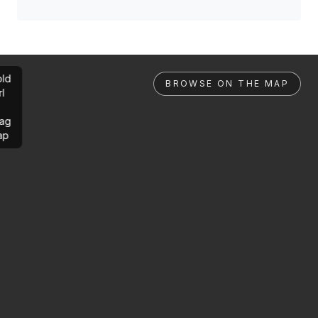
ld
BROWSE ON THE MAP
rl
ag
ap