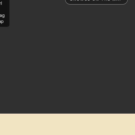
rl
ag
ap