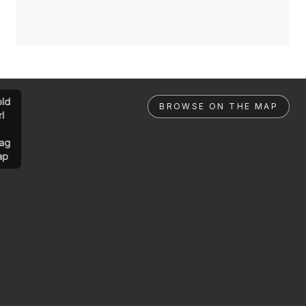
ld
BROWSE ON THE MAP
rl
ag
ap