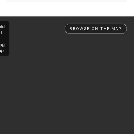
ld
BROWSE ON THE MAP
rl
ag
ap