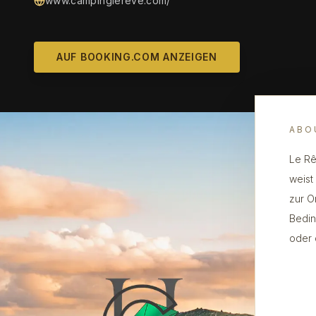
www.campinglereve.com/
AUF BOOKING.COM ANZEIGEN
ABO
Le Rê
weist 
zur O
Bedin
oder 