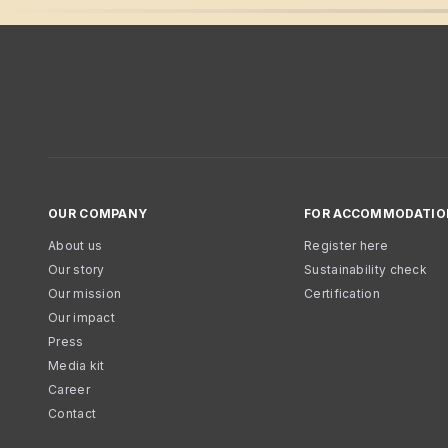
OUR COMPANY
FOR ACCOMMODATIO
About us
Register here
Our story
Sustainability check
Our mission
Certification
Our impact
Press
Media kit
Career
Contact