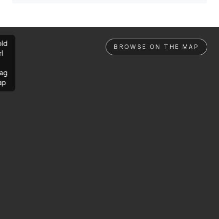
ld
BROWSE ON THE MAP
rl
ag
ap