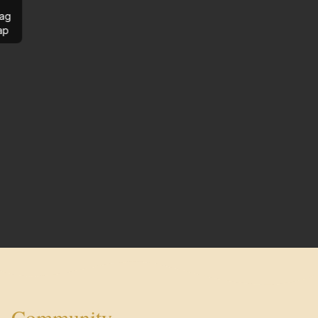
ag
ap
Community