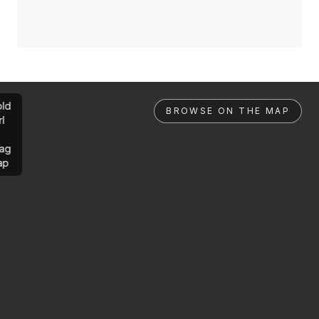
ld
BROWSE ON THE MAP
rl
ag
ap