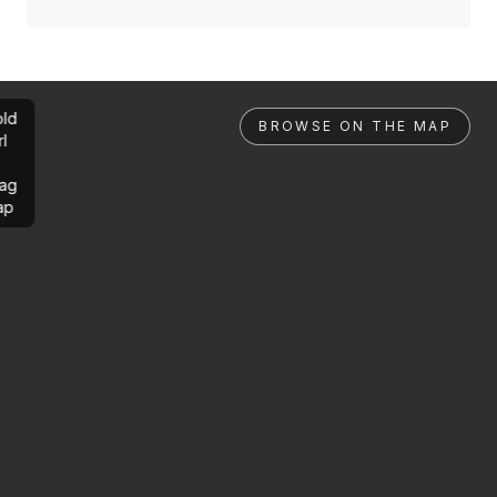
ld
BROWSE ON THE MAP
rl
ag
ap