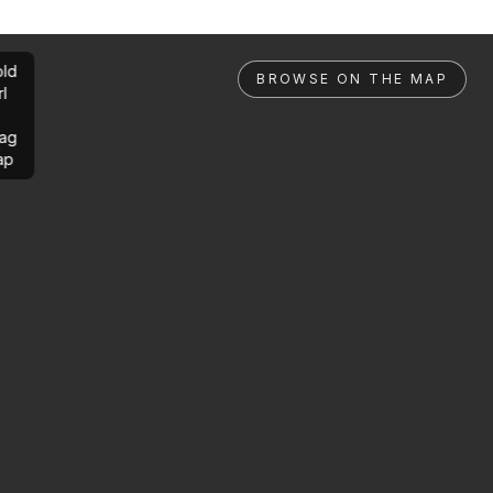
ld
BROWSE ON THE MAP
rl
ag
ap