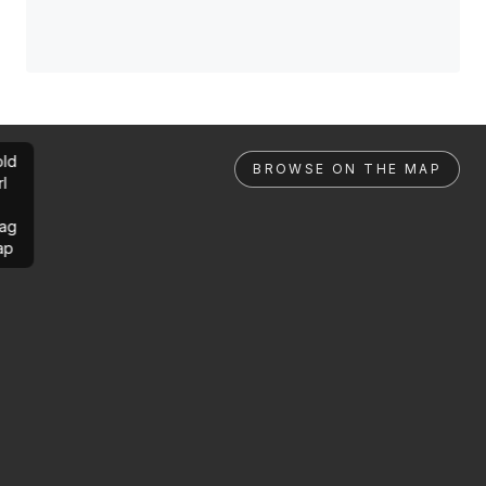
ld
BROWSE ON THE MAP
rl
ag
ap