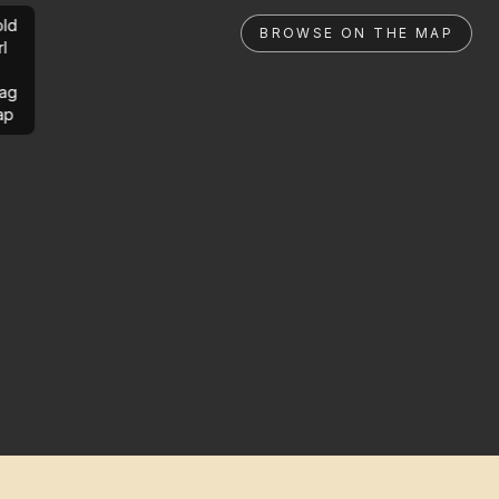
ld
BROWSE ON THE MAP
rl
ag
ap