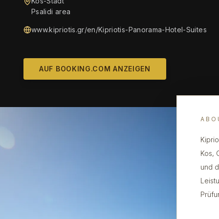
Kos-Stadt
Psalidi area
www.kipriotis.gr/en/Kipriotis-Panorama-Hotel-Suites
AUF BOOKING.COM ANZEIGEN
ABO
Kiprio
Kos, 
und d
Leist
Prüfu