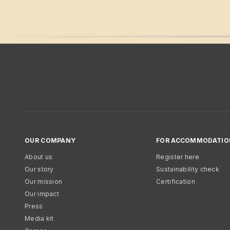
OUR COMPANY
FOR ACCOMMODATIO
About us
Register here
Our story
Sustainability check
Our mission
Certification
Our impact
Press
Media kit