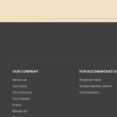
OUR COMPANY
FOR ACCOMMODATIO
About us
Register here
Our story
Sustainability check
Our mission
Certification
Our impact
Press
Media kit