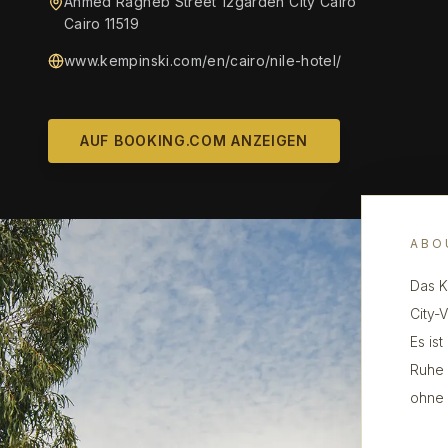
Ahmed Ragheb Street 12garden City Cairo
Cairo 11519
www.kempinski.com/en/cairo/nile-hotel/
AUF BOOKING.COM ANZEIGEN
ABO
Das K
City-
Es is
Ruhe 
ohne 