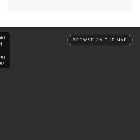
ld
BROWSE ON THE MAP
rl
ag
ap