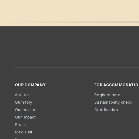
OUR COMPANY
FOR ACCOMMODATIO
About us
Register here
Our story
Sustainability check
Our mission
Certification
Our impact
Press
Media kit