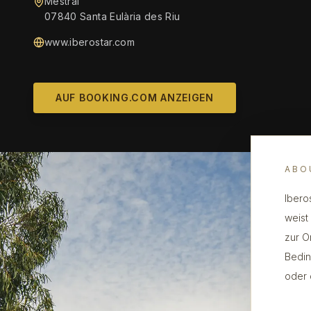
Mestral
07840 Santa Eulària des Riu
www.iberostar.com
AUF BOOKING.COM ANZEIGEN
ABO
Iberos
weist 
zur O
Bedin
oder 