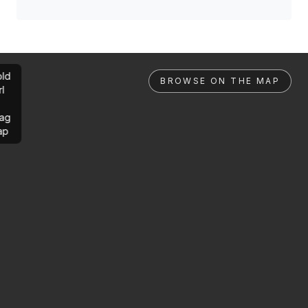
ld
BROWSE ON THE MAP
rl
ag
ap