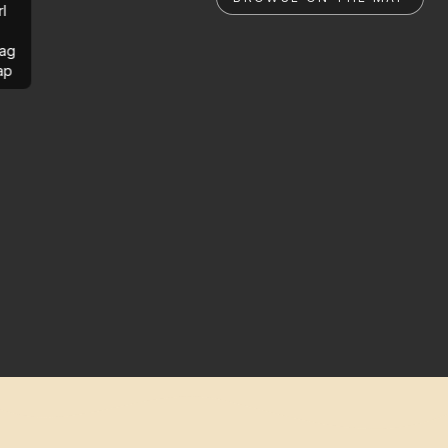
rl
ag
ap