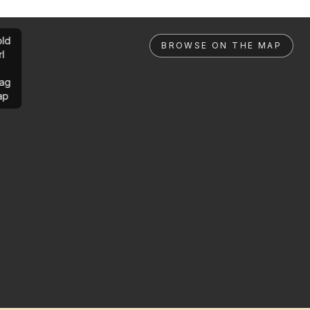
ld
BROWSE ON THE MAP
rl
ag
ap