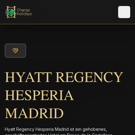
Men
HYATT REGENCY
HESPERIA
MADRID
Hyatt Regency Hesperia Madrid ist ein gehobenes,