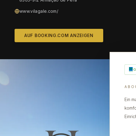
www.vilagale.com/
AUF BOOKING.COM ANZEIGEN
ABO
Ein m
komfo
Einri