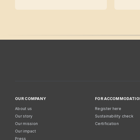
OUR COMPANY
FOR ACCOMMODATIO
About us
Register here
Our story
Sustainability check
Our mission
Certification
Our impact
Press