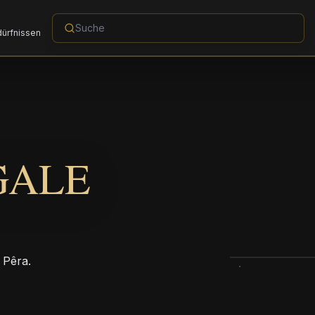
dürfnissen
GALE
 Pêra.