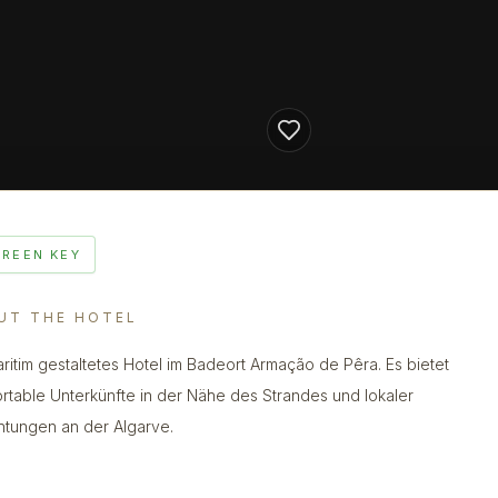
GREEN KEY
UT THE HOTEL
aritim gestaltetes Hotel im Badeort Armação de Pêra. Es bietet
rtable Unterkünfte in der Nähe des Strandes und lokaler
chtungen an der Algarve.