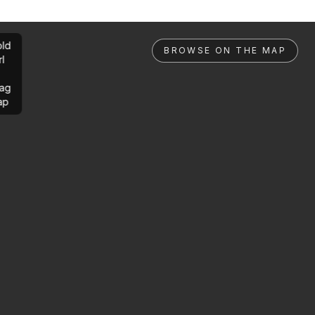
ld
BROWSE ON THE MAP
rl
ag
ap