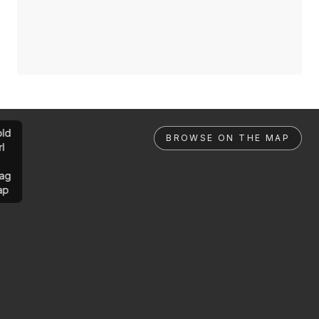
ld
BROWSE ON THE MAP
rl
ag
ap