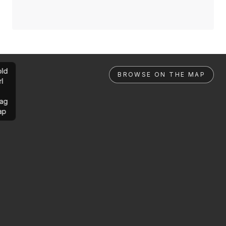
ld
BROWSE ON THE MAP
rl
ag
ap