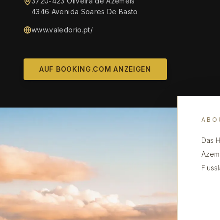
3720-423 Oliveira de Azemeis
4346 Avenida Soares De Basto
www.valedorio.pt/
AUF BOOKING.COM ANZEIGEN
ABO
Das H
Azeme
Fluss