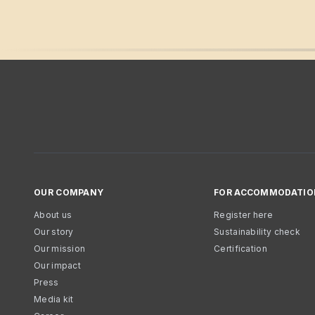
OUR COMPANY
FOR ACCOMMODATIO
About us
Register here
Our story
Sustainability check
Our mission
Certification
Our impact
Press
Media kit