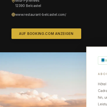
Midi-Pyrénées
12390 Belcastel
www.restaurant-belcastel.com/
AUF BOOKING.COM ANZEIGEN
ABO
Hôtel
Cadra
hin, 
Leist