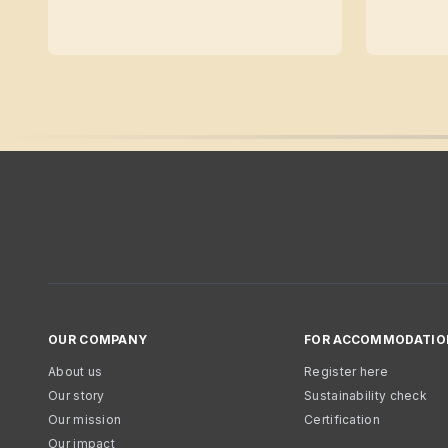
OUR COMPANY
FOR ACCOMMODATIO
About us
Register here
Our story
Sustainability check
Our mission
Certification
Our impact