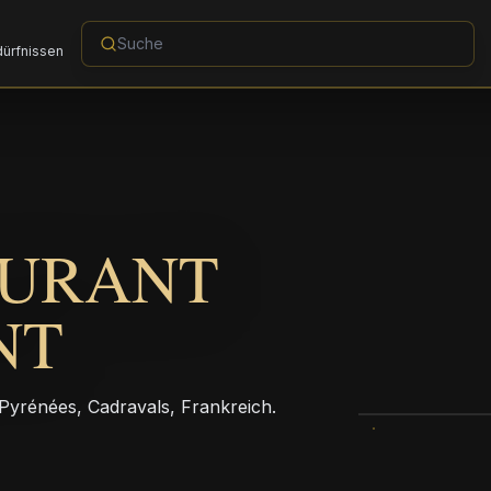
dürfnissen
AURANT
NT
-Pyrénées, Cadravals, Frankreich.