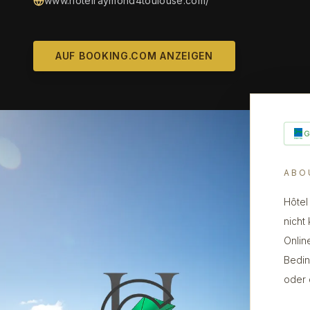
www.hotelraymond4toulouse.com/
AUF BOOKING.COM ANZEIGEN
ABO
Hôtel
nicht 
Onlin
Bedin
oder 