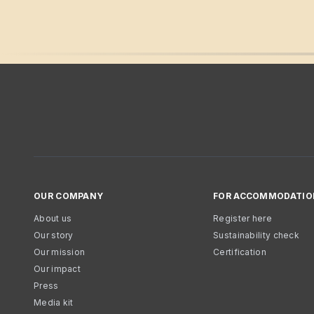
OUR COMPANY
FOR ACCOMMODATIO
About us
Register here
Our story
Sustainability check
Our mission
Certification
Our impact
Press
Media kit