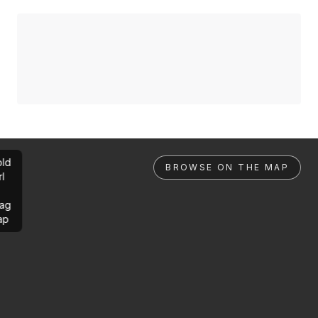
ld
BROWSE ON THE MAP
rl
ag
ap