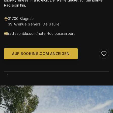
Midi-Pyrénées, Frankreich. Der Name deutet auf die Marke
Radisson hin,
31700 Blagnac
39 Avenue Général De Gaulle
radissonblu.com/hotel-toulouseairport
AUF BOOKING.COM ANZEIGEN