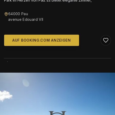
Park im Herzen von Pau. Es bietet elegante Zimmer,
64000 Pau
avenue Edouard VII
AUF BOOKING.COM ANZEIGEN
WIKIMEDIA COMMONS