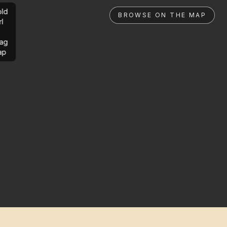
ld
BROWSE ON THE MAP
rl
ag
ap