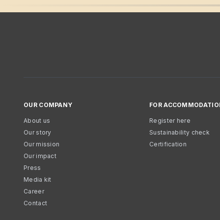
OUR COMPANY
FOR ACCOMMODATIO
About us
Register here
Our story
Sustainability check
Our mission
Certification
Our impact
Press
Media kit
Career
Contact