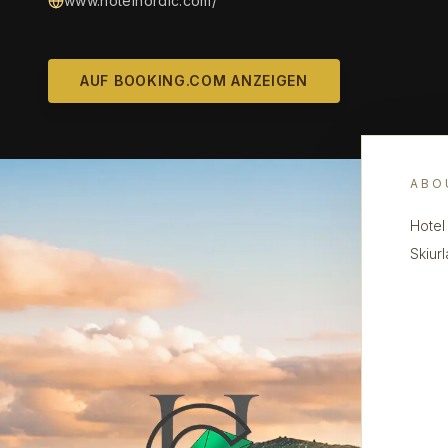
www.hotelnordic.com/
AUF BOOKING.COM ANZEIGEN
ABO
Hotel 
Skiur