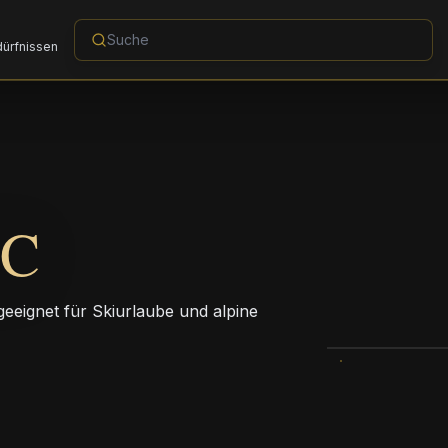
dürfnissen
IC
 geeignet für Skiurlaube und alpine