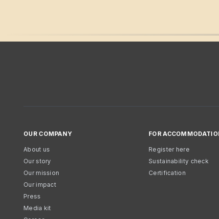
OUR COMPANY
FOR ACCOMMODATIO
About us
Register here
Our story
Sustainability check
Our mission
Certification
Our impact
Press
Media kit