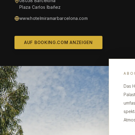
08038 Barcelona
Plaza Carlos Ibañez
www.hotelmiramarbarcelona.com
AUF BOOKING.COM ANZEIGEN
ABO
Das H
Palas
umfas
spekt
Atmos