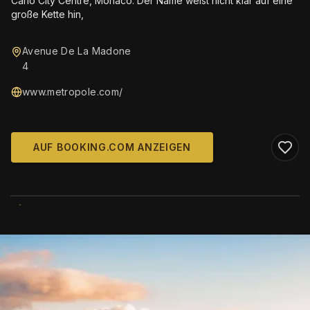
Carlo City Centre, Monaco. Der Name weist nicht klar auf eine
große Kette hin,
Avenue De La Madone
4
www.metropole.com/
AUF BOOKING.COM ANZEIGEN