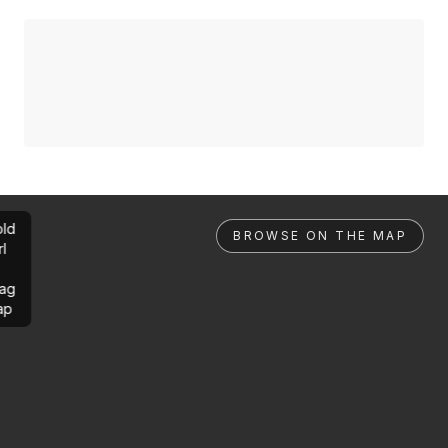
ld
BROWSE ON THE MAP
rl
ag
ap