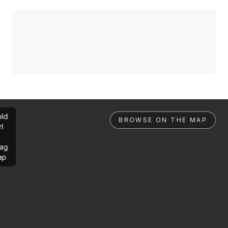
ld
BROWSE ON THE MAP
rl
ag
ap