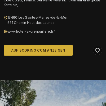
Côte d'Azur, France. Der Name weist nicht klar auf eine große
Kette hin,
13460 Les Saintes-Maries-de-la-Mer
571 Chemin Haut des Launes
www.hotel-la-grenouillere.fr/
AUF BOOKING.COM ANZEIGEN