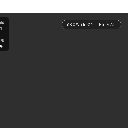
ld
BROWSE ON THE MAP
rl
ag
ap