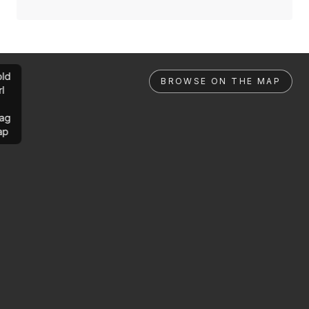
ld
BROWSE ON THE MAP
rl
ag
ap