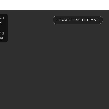
ld
BROWSE ON THE MAP
rl
ag
ap