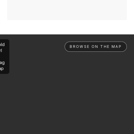
ld
BROWSE ON THE MAP
rl
ag
ap