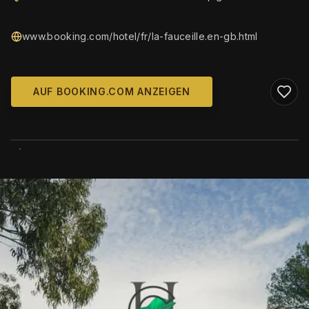
www.booking.com/hotel/fr/la-fauceille.en-gb.html
AUF BOOKING.COM ANZEIGEN