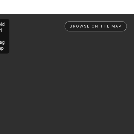
ld
BROWSE ON THE MAP
rl
ag
ap