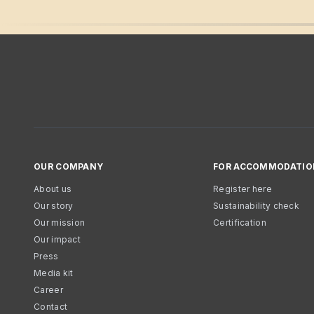
OUR COMPANY
FOR ACCOMMODATIO
About us
Register here
Our story
Sustainability check
Our mission
Certification
Our impact
Press
Media kit
Career
Contact