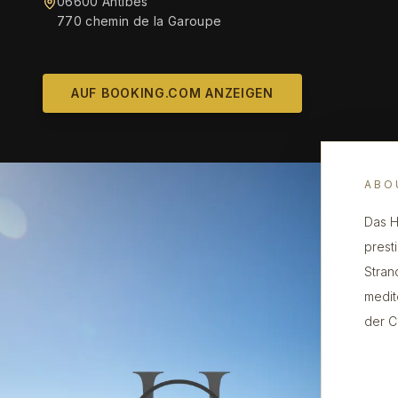
06600 Antibes
770 chemin de la Garoupe
AUF BOOKING.COM ANZEIGEN
ABO
Das H
prest
Stran
medit
der C