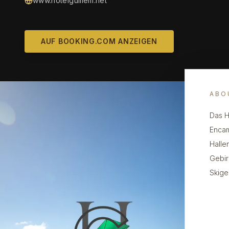
www.hotelguillem.net
AUF BOOKING.COM ANZEIGEN
ABO
Das H
Encam
Halle
Gebir
Skige