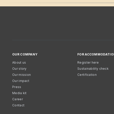
OUR COMPANY
FOR ACCOMMODATIO
About us
Register here
Our story
Sustainability check
Our mission
Certification
Our impact
Press
Media kit
Career
Contact