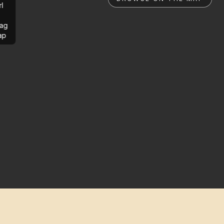
rl
ag
ap