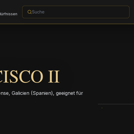
dürfnissen
SCO II
ense, Galicien (Spanien), geeignet für