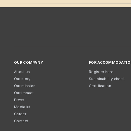
OUR COMPANY
FOR ACCOMMODATIO
About us
Register here
Our story
Sustainability check
Our mission
Certification
Our impact
Press
Media kit
Career
Contact