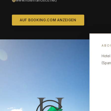
www.hotelfrancisco.net/
AUF BOOKING.COM ANZEIGEN
ABO
Hotel 
(Span