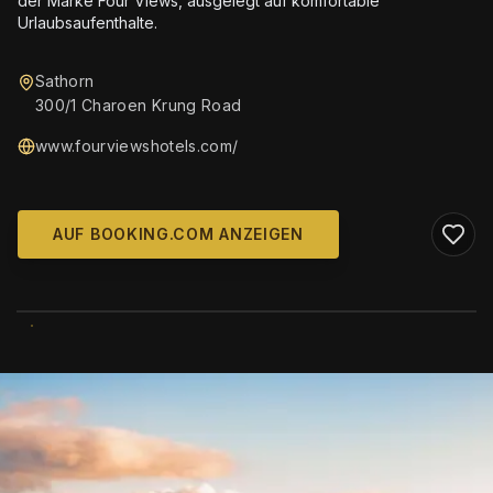
der Marke Four Views, ausgelegt auf komfortable
Urlaubsaufenthalte.
Sathorn
300/1 Charoen Krung Road
www.fourviewshotels.com/
AUF BOOKING.COM ANZEIGEN