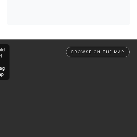
ld
BROWSE ON THE MAP
rl
ag
ap