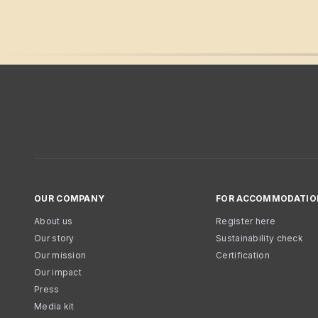
OUR COMPANY
FOR ACCOMMODATIO
About us
Register here
Our story
Sustainability check
Our mission
Certification
Our impact
Press
Media kit