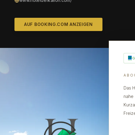
www.hoteldefkalion.com/
AUF BOOKING.COM ANZEIGEN
ABO
Das H
nahe 
Kurza
Freiz